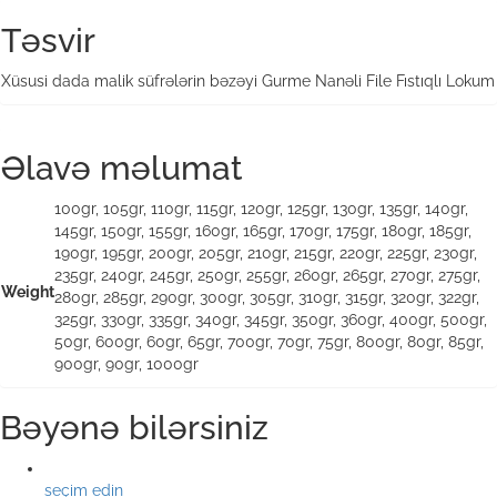
Təsvir
Xüsusi dada malik süfrələrin bəzəyi Gurme Nanəli File Fıstıqlı Lokum
Əlavə məlumat
100gr, 105gr, 110gr, 115gr, 120gr, 125gr, 130gr, 135gr, 140gr,
145gr, 150gr, 155gr, 160gr, 165gr, 170gr, 175gr, 180gr, 185gr,
190gr, 195gr, 200gr, 205gr, 210gr, 215gr, 220gr, 225gr, 230gr,
235gr, 240gr, 245gr, 250gr, 255gr, 260gr, 265gr, 270gr, 275gr,
Weight
280gr, 285gr, 290gr, 300gr, 305gr, 310gr, 315gr, 320gr, 322gr,
325gr, 330gr, 335gr, 340gr, 345gr, 350gr, 360gr, 400gr, 500gr,
50gr, 600gr, 60gr, 65gr, 700gr, 70gr, 75gr, 800gr, 80gr, 85gr,
900gr, 90gr, 1000gr
Bəyənə bilərsiniz
seçim edin