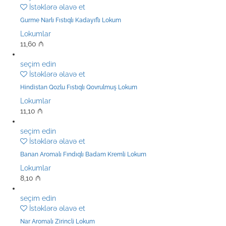
İstəklərə əlavə et
Gurme Narlı Fıstıqlı Kadayıflı Lokum
Lokumlar
11,60
₼
seçim edin
İstəklərə əlavə et
Hindistan Qozlu Fıstıqlı Qovrulmuş Lokum
Lokumlar
11,10
₼
seçim edin
İstəklərə əlavə et
Banan Aromalı Fındıqlı Badam Kremli Lokum
Lokumlar
8,10
₼
seçim edin
İstəklərə əlavə et
Nar Aromalı Zirincli Lokum