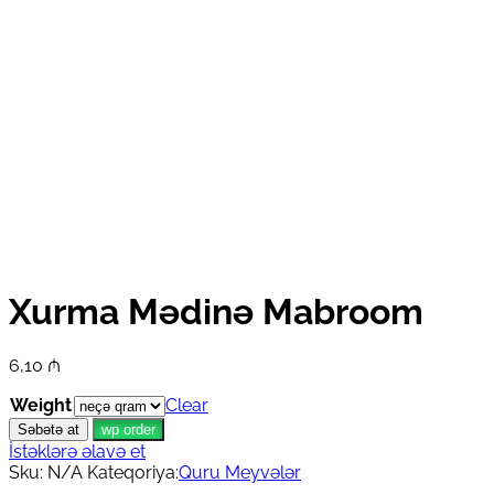
Xurma Mədinə Mabroom
6,10
₼
Weight
Clear
Səbətə at
wp order
İstəklərə əlavə et
Sku:
N/A
Kateqoriya:
Quru Meyvələr