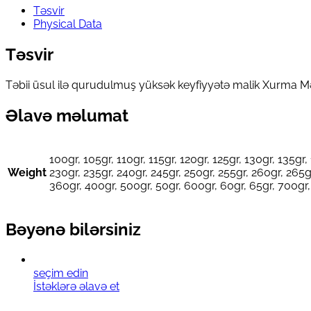
Təsvir
Physical Data
Təsvir
Təbii üsul ilə qurudulmuş yüksək keyfiyyətə malik Xurma
Əlavə məlumat
100gr, 105gr, 110gr, 115gr, 120gr, 125gr, 130gr, 135gr,
Weight
230gr, 235gr, 240gr, 245gr, 250gr, 255gr, 260gr, 265g
360gr, 400gr, 500gr, 50gr, 600gr, 60gr, 65gr, 700gr,
Bəyənə bilərsiniz
seçim edin
İstəklərə əlavə et