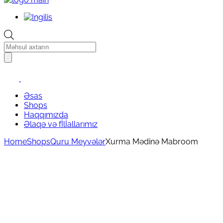
Products
search
Əsas
Shops
Haqqımızda
Əlaqə və fİlİallarımız
Home
Shops
Quru Meyvələr
Xurma Mədinə Mabroom