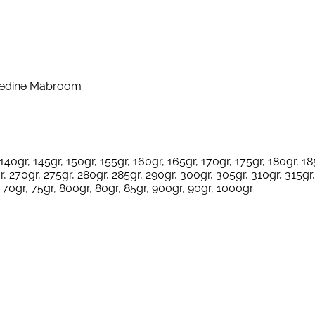
 Mədinə Mabroom
 140gr, 145gr, 150gr, 155gr, 160gr, 165gr, 170gr, 175gr, 180gr, 18
r, 270gr, 275gr, 280gr, 285gr, 290gr, 300gr, 305gr, 310gr, 315gr
 70gr, 75gr, 800gr, 80gr, 85gr, 900gr, 90gr, 1000gr