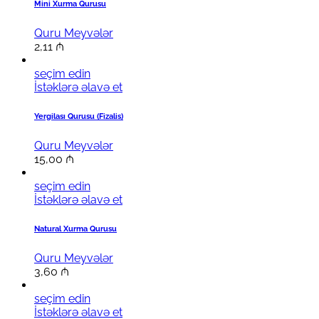
Mini Xurma Qurusu
Quru Meyvələr
2,11
₼
seçim edin
İstəklərə əlavə et
Yergilası Qurusu (Fizalis)
Quru Meyvələr
15,00
₼
seçim edin
İstəklərə əlavə et
Natural Xurma Qurusu
Quru Meyvələr
3,60
₼
seçim edin
İstəklərə əlavə et