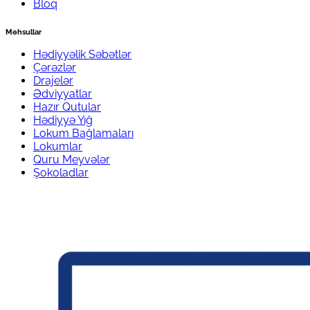
Bloq
Məhsullar
Hədiyyəlik Səbətlər
Çərəzlər
Drajelər
Ədviyyatlar
Hazır Qutular
Hədiyyə Yığ
Lokum Bağlamaları
Lokumlar
Quru Meyvələr
Şokoladlar