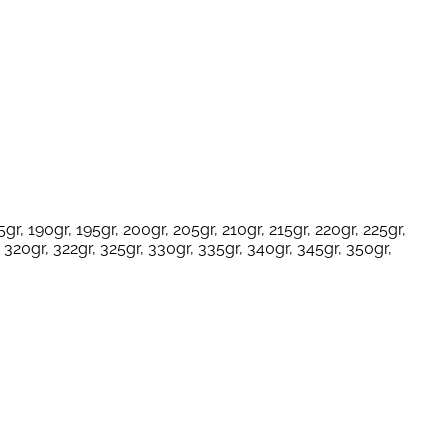
5gr, 190gr, 195gr, 200gr, 205gr, 210gr, 215gr, 220gr, 225gr,
, 320gr, 322gr, 325gr, 330gr, 335gr, 340gr, 345gr, 350gr,