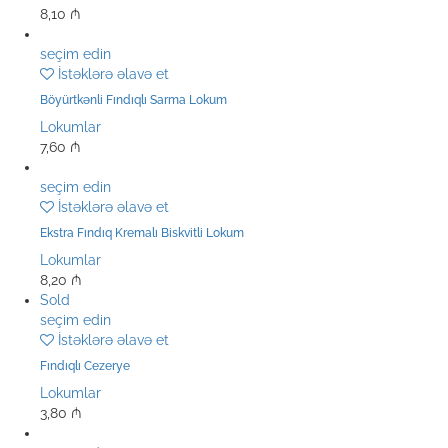
8,10
₼
seçim edin
İstəklərə əlavə et
Böyürtkənli Fındıqlı Sarma Lokum
Lokumlar
7,60
₼
seçim edin
İstəklərə əlavə et
Ekstra Fındıq Kremalı Biskvitli Lokum
Lokumlar
8,20
₼
Sold
seçim edin
İstəklərə əlavə et
Fındıqlı Cezerye
Lokumlar
3,80
₼