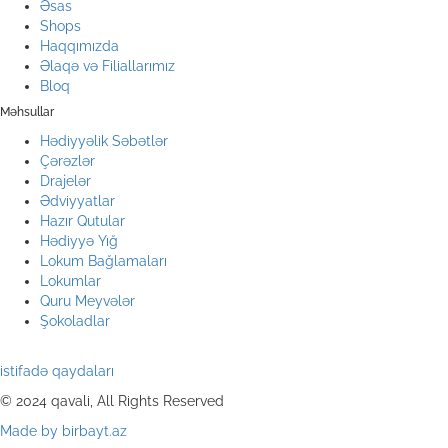
Əsas
Shops
Haqqımızda
Əlaqə və Filiallarımız
Bloq
Məhsullar
Hədiyyəlik Səbətlər
Çərəzlər
Drajelər
Ədviyyatlar
Hazır Qutular
Hədiyyə Yığ
Lokum Bağlamaları
Lokumlar
Quru Meyvələr
Şokoladlar
istifadə qaydaları
© 2024 qavali, All Rights Reserved
Made by birbayt.az