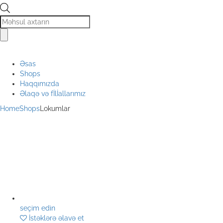
Products
search
Əsas
Shops
Haqqımızda
Əlaqə və fİlİallarımız
Home
Shops
Lokumlar
seçim edin
İstəklərə əlavə et