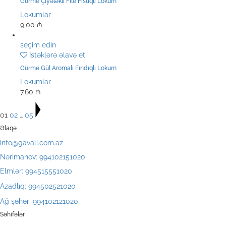
Gurme Çiyələkli File Fıstıqlı Lokum
Lokumlar
9,00
₼
seçim edin
İstəklərə əlavə et
Gurme Gül Aromalı Fındıqlı Lokum
Lokumlar
7,60
₼
01
02
…
05
Əlaqə
info@gavali.com.az
Nərimanov: 994102151020
Elmlər: 994515551020
Azadlıq: 994502521020
Ağ şəhər: 994102121020
Səhifələr