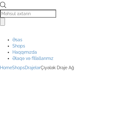
Products
search
Əsas
Shops
Haqqımızda
Əlaqə və fİlİallarımız
Home
Shops
Drajelər
Çiyələk Draje Ağ