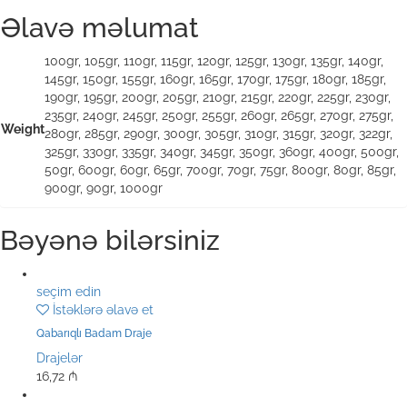
Əlavə məlumat
100gr, 105gr, 110gr, 115gr, 120gr, 125gr, 130gr, 135gr, 140gr,
145gr, 150gr, 155gr, 160gr, 165gr, 170gr, 175gr, 180gr, 185gr,
190gr, 195gr, 200gr, 205gr, 210gr, 215gr, 220gr, 225gr, 230gr,
235gr, 240gr, 245gr, 250gr, 255gr, 260gr, 265gr, 270gr, 275gr,
Weight
280gr, 285gr, 290gr, 300gr, 305gr, 310gr, 315gr, 320gr, 322gr,
325gr, 330gr, 335gr, 340gr, 345gr, 350gr, 360gr, 400gr, 500gr,
50gr, 600gr, 60gr, 65gr, 700gr, 70gr, 75gr, 800gr, 80gr, 85gr,
900gr, 90gr, 1000gr
Bəyənə bilərsiniz
seçim edin
İstəklərə əlavə et
Qabarıqlı Badam Draje
Drajelər
16,72
₼