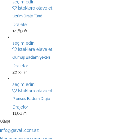
seçim edin
İstəklərə əlavə et
Üzüm Draje Tünd
Drajelər
14,69
₼
seçim edin
İstəklərə əlavə et
Gümüş Badam Şəkəri
Drajelər
20,34
₼
seçim edin
İstəklərə əlavə et
Prenses Badem Draje
Drajelər
11,66
₼
Əlaqə
info@gavali.com.az