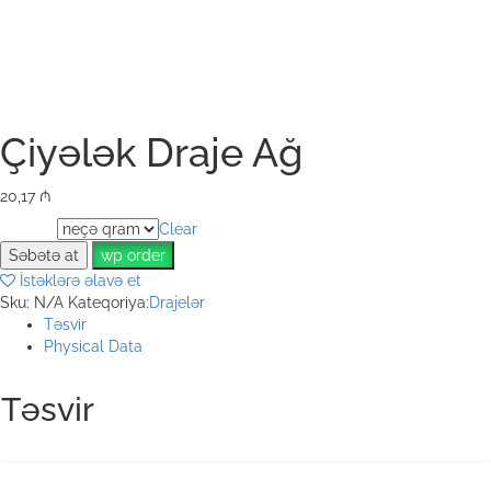
Çiyələk Draje Ağ
20,17
₼
Clear
Weight
Səbətə at
wp order
İstəklərə əlavə et
Sku:
N/A
Kateqoriya:
Drajelər
Təsvir
Physical Data
Təsvir