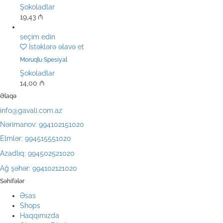
Şokoladlar
19,43
₼
seçim edin
İstəklərə əlavə et
Moruqlu Spesiyal
Şokoladlar
14,00
₼
Əlaqə
info@gavali.com.az
Nərimanov: 994102151020
Elmlər: 994515551020
Azadlıq: 994502521020
Ağ şəhər: 994102121020
Səhifələr
Əsas
Shops
Haqqımızda