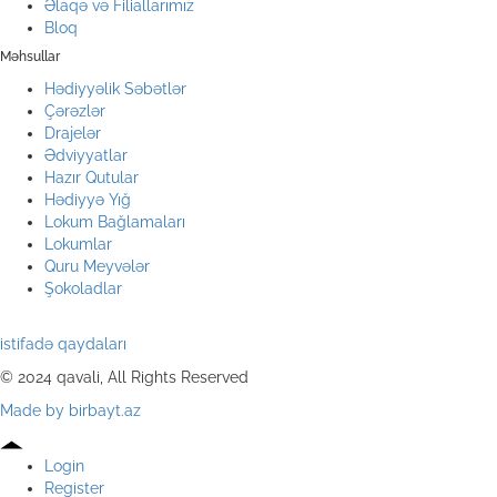
Əlaqə və Filiallarımız
Bloq
Məhsullar
Hədiyyəlik Səbətlər
Çərəzlər
Drajelər
Ədviyyatlar
Hazır Qutular
Hədiyyə Yığ
Lokum Bağlamaları
Lokumlar
Quru Meyvələr
Şokoladlar
istifadə qaydaları
© 2024 qavali, All Rights Reserved
Made by birbayt.az
Login
Register