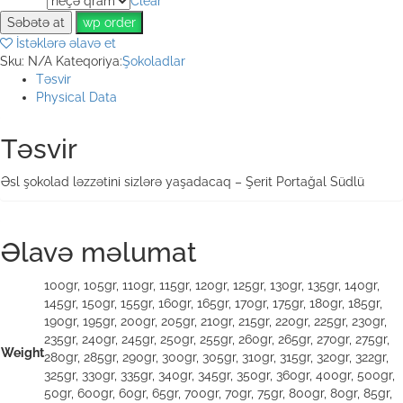
Clear
Weight
Səbətə at
wp order
İstəklərə əlavə et
Sku:
N/A
Kateqoriya:
Şokoladlar
Təsvir
Physical Data
Təsvir
Əsl şokolad ləzzətini sizlərə yaşadacaq – Şerit Portağal Südlü
Əlavə məlumat
100gr, 105gr, 110gr, 115gr, 120gr, 125gr, 130gr, 135gr, 140gr,
145gr, 150gr, 155gr, 160gr, 165gr, 170gr, 175gr, 180gr, 185gr,
190gr, 195gr, 200gr, 205gr, 210gr, 215gr, 220gr, 225gr, 230gr,
235gr, 240gr, 245gr, 250gr, 255gr, 260gr, 265gr, 270gr, 275gr,
Weight
280gr, 285gr, 290gr, 300gr, 305gr, 310gr, 315gr, 320gr, 322gr,
325gr, 330gr, 335gr, 340gr, 345gr, 350gr, 360gr, 400gr, 500gr,
50gr, 600gr, 60gr, 65gr, 700gr, 70gr, 75gr, 800gr, 80gr, 85gr,