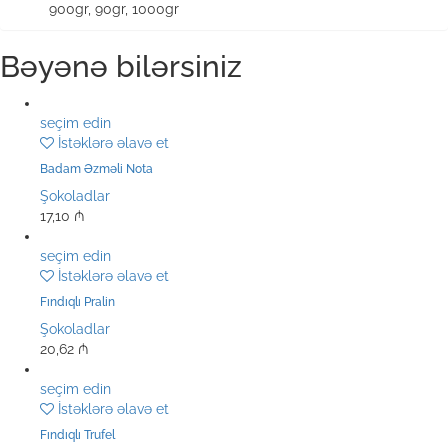
900gr, 90gr, 1000gr
Bəyənə bilərsiniz
seçim edin
İstəklərə əlavə et
Badam Əzməli Nota
Şokoladlar
17,10
₼
seçim edin
İstəklərə əlavə et
Fındıqlı Pralin
Şokoladlar
20,62
₼
seçim edin
İstəklərə əlavə et
Fındıqlı Trufel