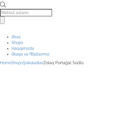
Products
search
Əsas
Shops
Haqqımızda
Əlaqə və fİlİallarımız
Home
Shops
Şokoladlar
Zolaq Portağal Südlü