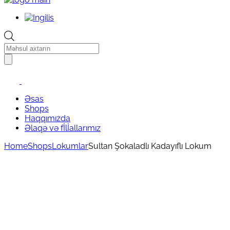
Products
search
Əsas
Shops
Haqqımızda
Əlaqə və fİlİallarımız
Home
Shops
Lokumlar
Sultan Şokaladlı Kadayıflı Lokum