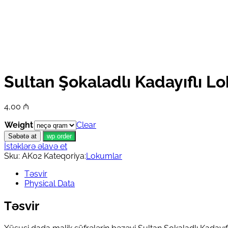
Sultan Şokaladlı Kadayıflı 
4,00
₼
Weight
Clear
Səbətə at
wp order
İstəklərə əlavə et
Sku:
AK02
Kateqoriya:
Lokumlar
Təsvir
Physical Data
Təsvir