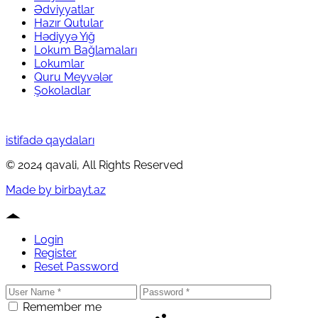
Ədviyyatlar
Hazır Qutular
Hədiyyə Yığ
Lokum Bağlamaları
Lokumlar
Quru Meyvələr
Şokoladlar
istifadə qaydaları
© 2024 qavali, All Rights Reserved
Made by birbayt.az
Login
Register
Reset Password
Remember me