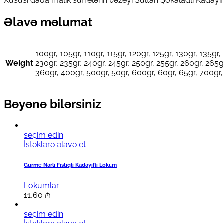
Xüsusi dada malik süfrələrin bəzəyi Sultan Şokaladlı Kadayı
Əlavə məlumat
100gr, 105gr, 110gr, 115gr, 120gr, 125gr, 130gr, 135gr,
Weight
230gr, 235gr, 240gr, 245gr, 250gr, 255gr, 260gr, 265g
360gr, 400gr, 500gr, 50gr, 600gr, 60gr, 65gr, 700gr,
Bəyənə bilərsiniz
seçim edin
İstəklərə əlavə et
Gurme Narlı Fıstıqlı Kadayıflı Lokum
Lokumlar
11,60
₼
seçim edin