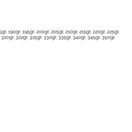
5gr, 190gr, 195gr, 200gr, 205gr, 210gr, 215gr, 220gr, 225gr,
, 320gr, 322gr, 325gr, 330gr, 335gr, 340gr, 345gr, 350gr,