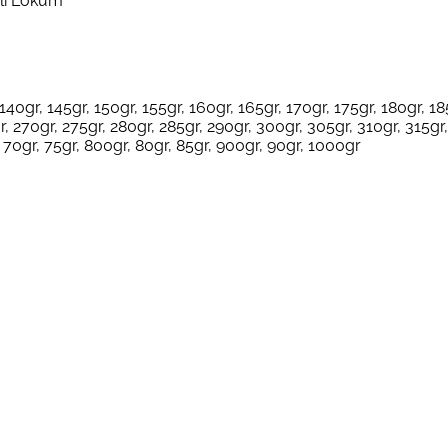
flı Lokum
 140gr, 145gr, 150gr, 155gr, 160gr, 165gr, 170gr, 175gr, 180gr, 18
r, 270gr, 275gr, 280gr, 285gr, 290gr, 300gr, 305gr, 310gr, 315gr
 70gr, 75gr, 800gr, 80gr, 85gr, 900gr, 90gr, 1000gr