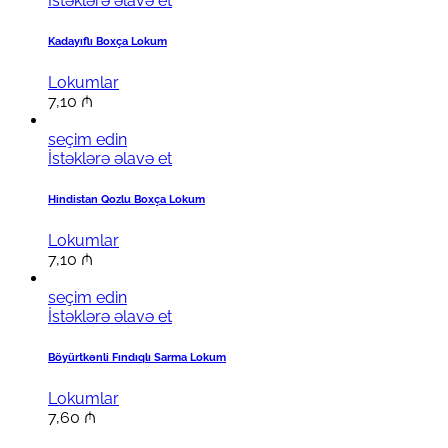
İstəklərə əlavə et
Kadayıflı Boxça Lokum
Lokumlar
7,10
₼
seçim edin
İstəklərə əlavə et
Hindistan Qozlu Boxça Lokum
Lokumlar
7,10
₼
seçim edin
İstəklərə əlavə et
Böyürtkənli Fındıqlı Sarma Lokum
Lokumlar
7,60
₼