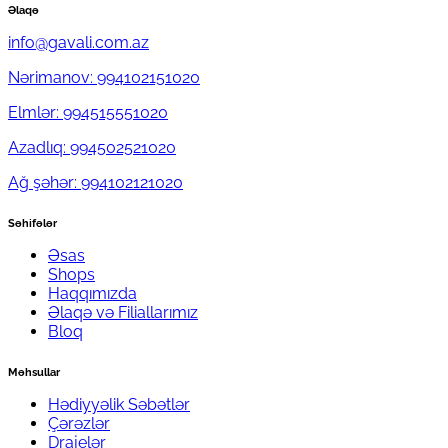
Əlaqə
info@gavali.com.az
Nərimanov: 994102151020
Elmlər: 994515551020
Azadlıq: 994502521020
Ağ şəhər: 994102121020
Səhifələr
Əsas
Shops
Haqqımızda
Əlaqə və Filiallarımız
Bloq
Məhsullar
Hədiyyəlik Səbətlər
Çərəzlər
Drajelər