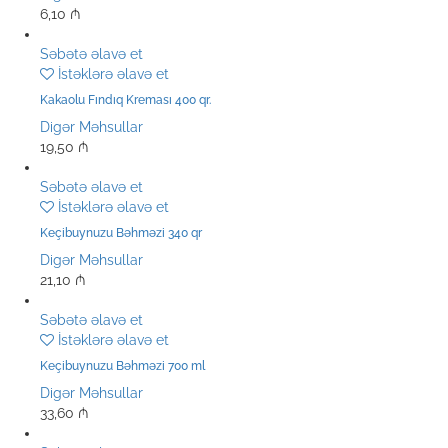
6,10
₼
Səbətə əlavə et
İstəklərə əlavə et
Kakaolu Fındıq Kreması 400 qr.
Digər Məhsullar
19,50
₼
Səbətə əlavə et
İstəklərə əlavə et
Keçibuynuzu Bəhməzi 340 qr
Digər Məhsullar
21,10
₼
Səbətə əlavə et
İstəklərə əlavə et
Keçibuynuzu Bəhməzi 700 ml
Digər Məhsullar
33,60
₼