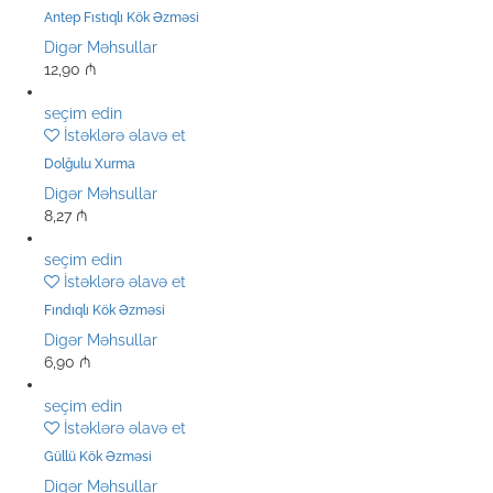
Antep Fıstıqlı Kök Əzməsi
Digər Məhsullar
12,90
₼
seçim edin
İstəklərə əlavə et
Dolğulu Xurma
Digər Məhsullar
8,27
₼
seçim edin
İstəklərə əlavə et
Fındıqlı Kök Əzməsi
Digər Məhsullar
6,90
₼
seçim edin
İstəklərə əlavə et
Güllü Kök Əzməsi
Digər Məhsullar