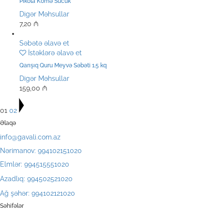
Pikola Kömə Sucuk
Digər Məhsullar
7,20
₼
Səbətə əlavə et
İstəklərə əlavə et
Qarışıq Quru Meyvə Səbəti 1.5 kq
Digər Məhsullar
159,00
₼
01
02
Əlaqə
info@gavali.com.az
Nərimanov: 994102151020
Elmlər: 994515551020
Azadlıq: 994502521020
Ağ şəhər: 994102121020
Səhifələr