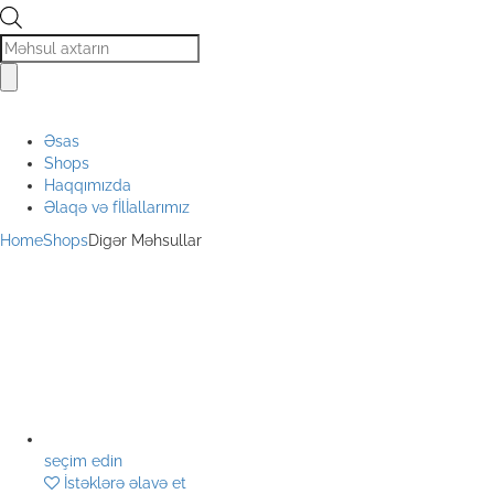
Products
search
Əsas
Shops
Haqqımızda
Əlaqə və fİlİallarımız
Home
Shops
Digər Məhsullar
seçim edin
İstəklərə əlavə et