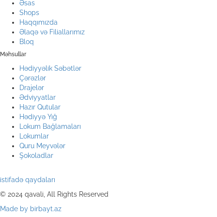
Əsas
Shops
Haqqımızda
Əlaqə və Filiallarımız
Bloq
Məhsullar
Hədiyyəlik Səbətlər
Çərəzlər
Drajelər
Ədviyyatlar
Hazır Qutular
Hədiyyə Yığ
Lokum Bağlamaları
Lokumlar
Quru Meyvələr
Şokoladlar
istifadə qaydaları
© 2024 qavali, All Rights Reserved
Made by birbayt.az