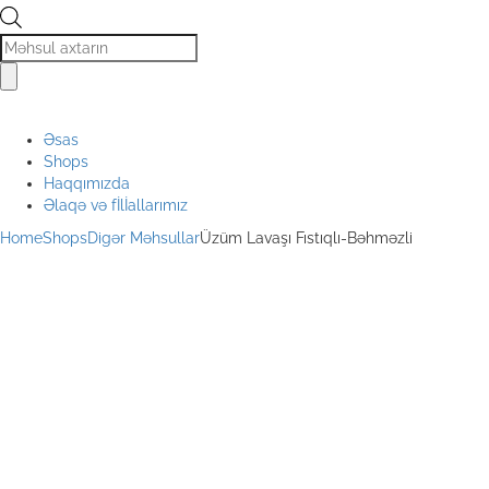
Products
search
Əsas
Shops
Haqqımızda
Əlaqə və fİlİallarımız
Home
Shops
Digər Məhsullar
Üzüm Lavaşı Fıstıqlı-Bəhməzli