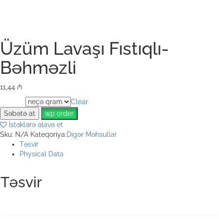
Üzüm Lavaşı Fıstıqlı-
Bəhməzli
11,44
₼
Clear
Weight
Səbətə at
wp order
İstəklərə əlavə et
Sku:
N/A
Kateqoriya:
Digər Məhsullar
Təsvir
Physical Data
Təsvir