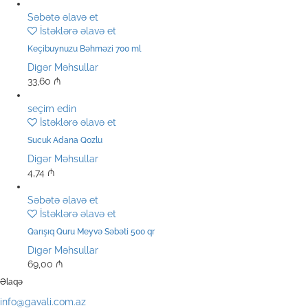
Səbətə əlavə et
İstəklərə əlavə et
Keçibuynuzu Bəhməzi 700 ml
Digər Məhsullar
33,60
₼
seçim edin
İstəklərə əlavə et
Sucuk Adana Qozlu
Digər Məhsullar
4,74
₼
Səbətə əlavə et
İstəklərə əlavə et
Qarışıq Quru Meyvə Səbəti 500 qr
Digər Məhsullar
69,00
₼
Əlaqə
info@gavali.com.az