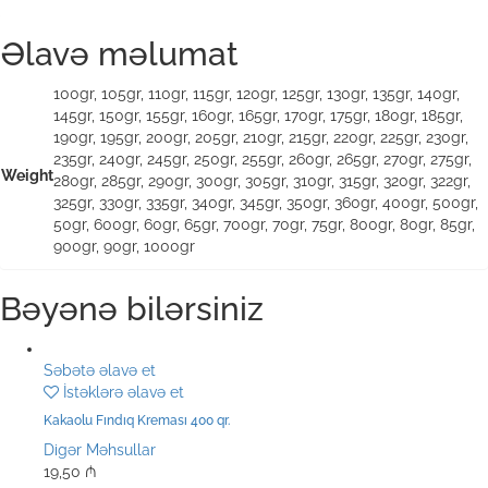
Əlavə məlumat
100gr, 105gr, 110gr, 115gr, 120gr, 125gr, 130gr, 135gr, 140gr,
145gr, 150gr, 155gr, 160gr, 165gr, 170gr, 175gr, 180gr, 185gr,
190gr, 195gr, 200gr, 205gr, 210gr, 215gr, 220gr, 225gr, 230gr,
235gr, 240gr, 245gr, 250gr, 255gr, 260gr, 265gr, 270gr, 275gr,
Weight
280gr, 285gr, 290gr, 300gr, 305gr, 310gr, 315gr, 320gr, 322gr,
325gr, 330gr, 335gr, 340gr, 345gr, 350gr, 360gr, 400gr, 500gr,
50gr, 600gr, 60gr, 65gr, 700gr, 70gr, 75gr, 800gr, 80gr, 85gr,
900gr, 90gr, 1000gr
Bəyənə bilərsiniz
Səbətə əlavə et
İstəklərə əlavə et
Kakaolu Fındıq Kreması 400 qr.
Digər Məhsullar
19,50
₼