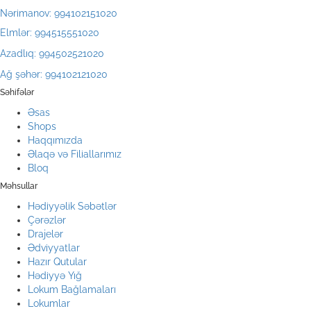
Nərimanov: 994102151020
Elmlər: 994515551020
Azadlıq: 994502521020
Ağ şəhər: 994102121020
Səhifələr
Əsas
Shops
Haqqımızda
Əlaqə və Filiallarımız
Bloq
Məhsullar
Hədiyyəlik Səbətlər
Çərəzlər
Drajelər
Ədviyyatlar
Hazır Qutular
Hədiyyə Yığ
Lokum Bağlamaları
Lokumlar